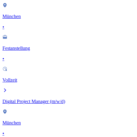
München
•
Festanstellung
•
Vollzeit
Digital Project Manager (m/w/d)
München
•